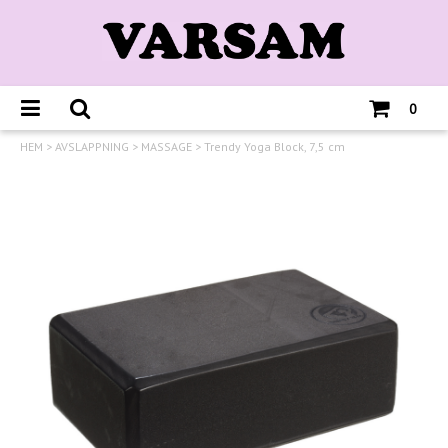
0
HEM
>
AVSLAPPNING
>
MASSAGE
>
Trendy Yoga Block, 7,5 cm