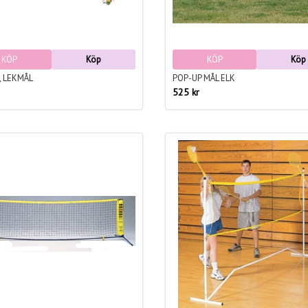
KÖP
Köp
KÖP
Köp
, LEKMÅL
POP-UP MÅL ELK
525 kr