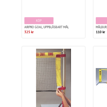
KÖP
AIRPRO GOAL, UPPBLÅSBART MÅL
MÅLBUR
325 kr
110 kr