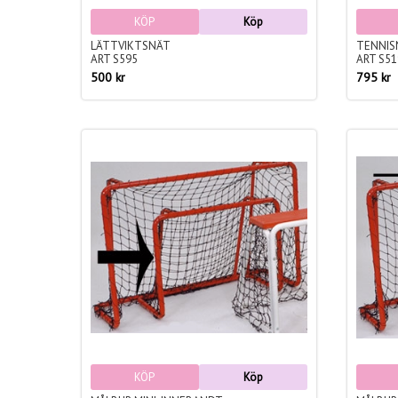
KÖP
Köp
LÄTTVIKTSNÄT
TENNIS
ART S595
ART S51
500 kr
795 kr
KÖP
Köp