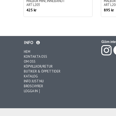
MÅLBUR MINI, INNEBANDT
MÅLBUR 
ART L203
ART L20
425 kr
895 kr
Glöm inte 
INFO
HEM
KONTAKTA OSS
OM OSS
KÖPVILLKOR/RETUR
BUTIKER & ÖPPETTIDER
KATALOG
INFO JUST NU
BROSCHYRER
LOGGA IN │