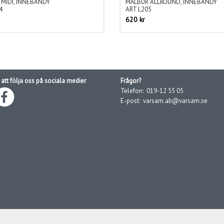
MIDI, INNEBANDY
MÅLBUR ALLROUND, INNEBANDY
4
ART L205
620 kr
att följa oss på sociala medier
Frågor?
Telefon:
019-12 55 05
E-post:
varsam.ab@varsam.se