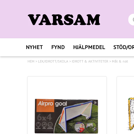
NYHET
FYND
HJÄLPMEDEL
STÖD/O
HEM
>
LEK/IDROTT/SKOLA
>
IDROTT & AKTIVITETER
>
Mål & nät