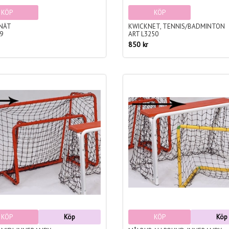
KÖP
KÖP
NÄT
KWICKNET, TENNIS/BADMINTON
9
ART L3250
850 kr
KÖP
Köp
KÖP
Köp