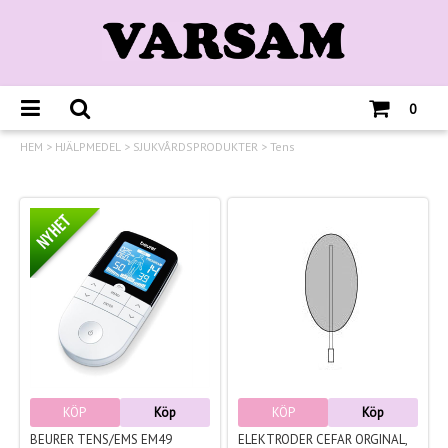
0
HEM
>
HJÄLPMEDEL
>
SJUKVÅRDSPRODUKTER
>
Tens
KÖP
Köp
KÖP
Köp
BEURER TENS/EMS EM49
ELEKTRODER CEFAR ORGINAL,