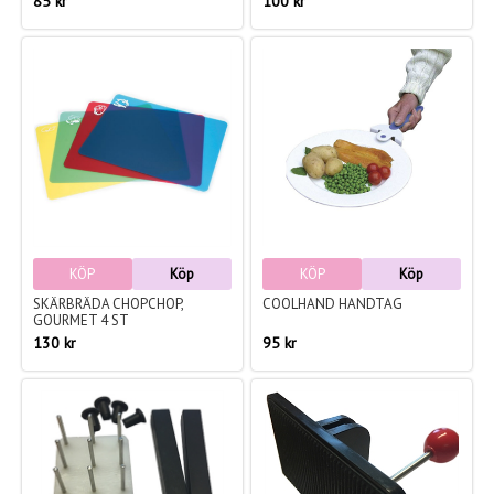
85 kr
100 kr
KÖP
Köp
KÖP
Köp
SKÄRBRÄDA CHOPCHOP,
COOLHAND HANDTAG
GOURMET 4 ST
130 kr
95 kr