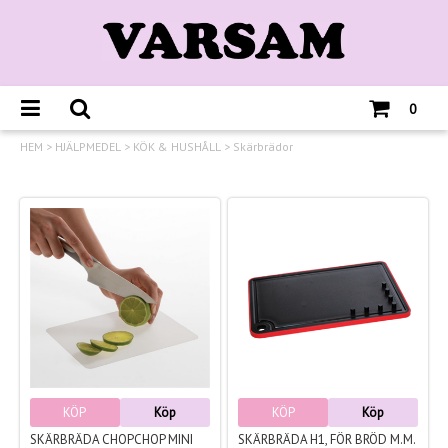
0
HEM
>
HJÄLPMEDEL
>
KÖK & HUSHÅLL
>
Skärbrädor
KÖP
Köp
KÖP
Köp
SKÄRBRÄDA CHOPCHOP MINI
SKÄRBRÄDA H1, FÖR BRÖD M.M.