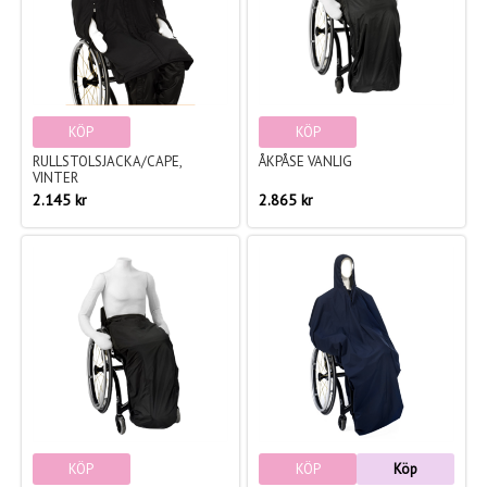
KÖP
KÖP
RULLSTOLSJACKA/CAPE,
ÅKPÅSE VANLIG
VINTER
2.145 kr
2.865 kr
KÖP
KÖP
Köp