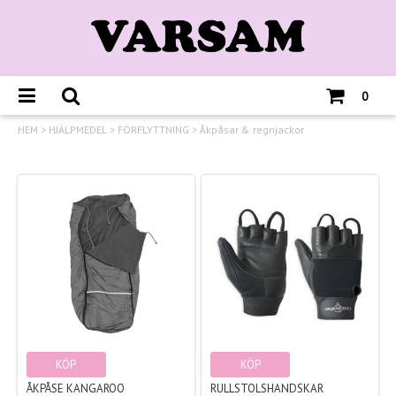
0
HEM
>
HJÄLPMEDEL
>
FÖRFLYTTNING
>
Åkpåsar & regnjackor
KÖP
KÖP
ÅKPÅSE KANGAROO
RULLSTOLSHANDSKAR