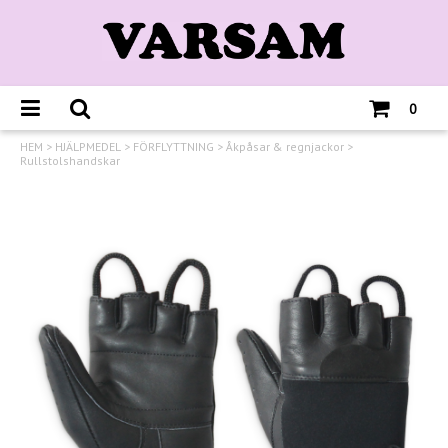
0
HEM
>
HJÄLPMEDEL
>
FÖRFLYTTNING
>
Åkpåsar & regnjackor
>
Rullstolshandskar