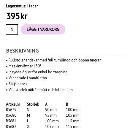
Lagerstatus:
I lager
395
kr
LÄGG I VARUKORG
BESKRIVNING
•
Rullstolshandskar med full tumlängd och öppna fingrar.
•
Maskintvättbar i 30°.
• Insydda öglor för enkel borttagning.
•
Vadderade i handflatan.
•
Säljs parvis.
• Välj storlek utifrån mått och bild nedan.
Artikelnr
Storlek
A
B
R5679
S
90 mm
100 mm
R5680
M
95 mm
105 mm
R5681
L
100 mm
115 mm
R5682
XL
105 mm
115 mm