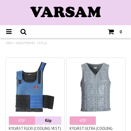
0
HEM
>
HJÄLPMEDEL
>
KYLA
KÖP
Köp
KÖP
KYLVÄST FLEXI (COOLING VEST)
KYLVÄST ULTRA (COOLING