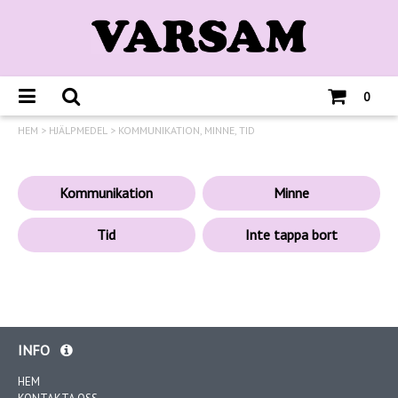
0
HEM
>
HJÄLPMEDEL
>
KOMMUNIKATION, MINNE, TID
Kommunikation
Minne
Tid
Inte tappa bort
INFO
HEM