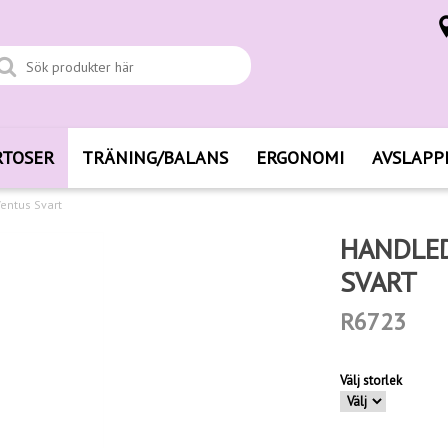
RTOSER
TRÄNING/BALANS
ERGONOMI
AVSLAPP
entus Svart
HANDLE
SVART
R6723
Välj storlek