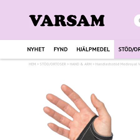
NYHET
FYND
HJÄLPMEDEL
STÖD/O
HEM
>
STÖD/ORTOSER
>
HAND & ARM
>
Handledsstöd Mediroyal V