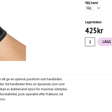
Välj hand
Lagerstatus:
425
kr
LÄGG 
ör att ge en optimal passform runt handleden.
leder. Vid handleden finns en dynamisk söm som
lverkad av dubbelvävd nylon för maximal slitstyrka.
stabilitet, post-operativt efter frakturer, vid
tros.