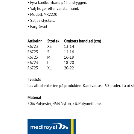
• Fyra kardborrband på handryggen.
• Välj höger eller vänster hand.
• Modell: MR2220
• Säljes styckvis.
• Färg: Svart
Artikelnr
Storlek
Omkrets handled (cm)
R6723
XS
13-14
R6723
S
14-16
R6723
M
16-18
R6723
L
18-20
R6723
XL
20-22
Tvättråd
Läs alltid etiketten på produkten. Kan tvättas i 60 grader. Ta ut
Material
50% Polyester, 45% Nylon, 5% Polyurethane.