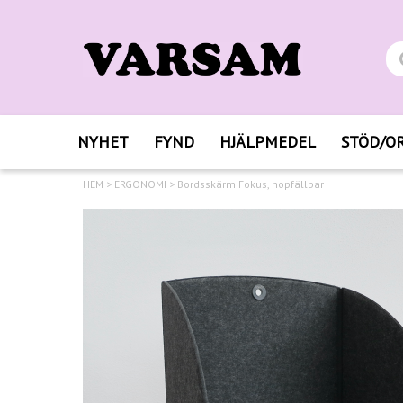
NYHET
FYND
HJÄLPMEDEL
STÖD/O
HEM
>
ERGONOMI
>
Bordsskärm Fokus, hopfällbar