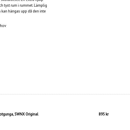
och tyst rum i rummet. Lämplig
en kan hängas upp då den inte
ehov
otgunga, SWNX Original
895 kr