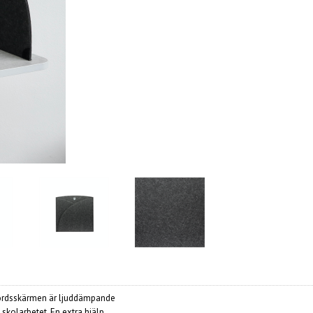
 Bordsskärmen är ljuddämpande
 skolarbetet.
En extra hjälp