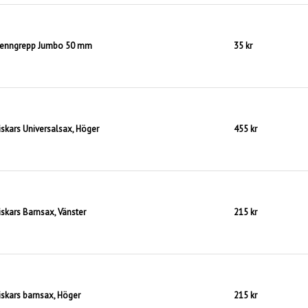
enngrepp Jumbo 50 mm
35 kr
iskars Universalsax, Höger
455 kr
iskars Barnsax, Vänster
215 kr
iskars barnsax, Höger
215 kr