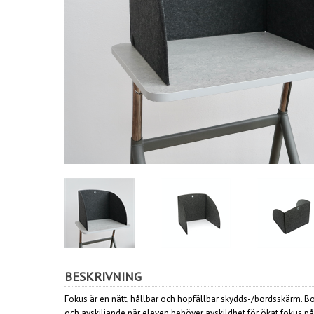
BESKRIVNING
Fokus är en nätt, hållbar och hopfällbar skydds-/bordsskärm.
och avskiljande när eleven behöver avskildhet för ökat fokus på