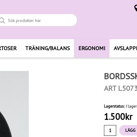
RTOSER
TRÄNING/BALANS
ERGONOMI
AVSLAPP
BORDSSK
ART L507
Lagerstatus:
I lager
1.500
kr
LÄGG 