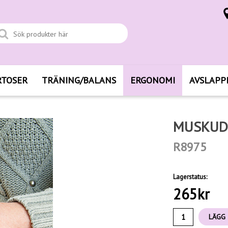
RTOSER
TRÄNING/BALANS
ERGONOMI
AVSLAPP
MUSKUD
R8975
Lagerstatus:
265
kr
LÄGG 