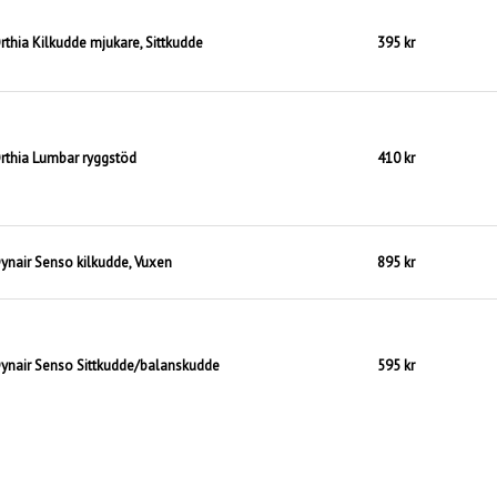
rthia Kilkudde mjukare, Sittkudde
395 kr
rthia Lumbar ryggstöd
410 kr
ynair Senso kilkudde, Vuxen
895 kr
ynair Senso Sittkudde/balanskudde
595 kr