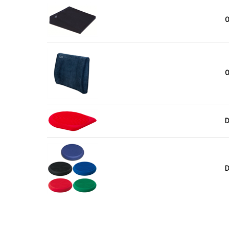
O
O
D
D