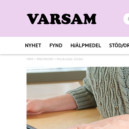
NYHET
FYND
HJÄLPMEDEL
STÖD/O
HEM
>
ERGONOMI
>
Muskudde Glider