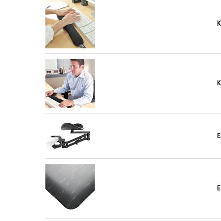
K
K
E
E