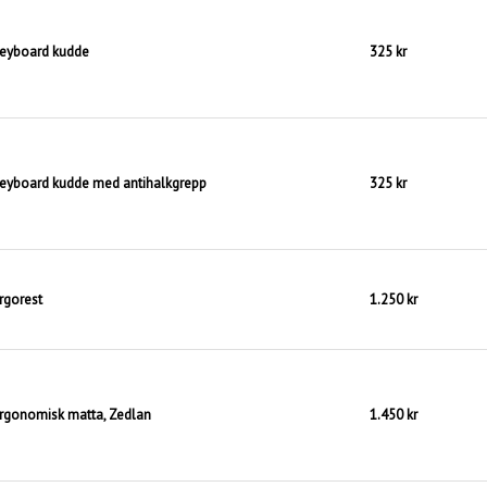
eyboard kudde
325 kr
eyboard kudde med antihalkgrepp
325 kr
rgorest
1.250 kr
rgonomisk matta, Zedlan
1.450 kr