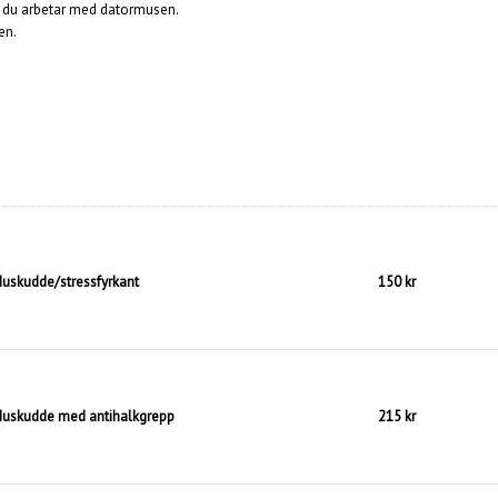
r du arbetar med datormusen.
en.
uskudde/stressfyrkant
150 kr
uskudde med antihalkgrepp
215 kr