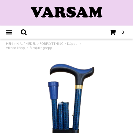
0
HEM
>
HJÄLPMEDEL
>
FÖRFLYTTNING
>
Käppar
>
Vikbar käpp, blå mjukt grepp