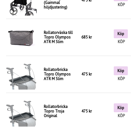
475 kr
(Gammal
KÖP
höjdjustering)
Rollatorväska till
Köp
Topro Olympos
685 kr
ATR M Slim
KÖP
Rollatorbricka
Köp
Topro Olympos
475 kr
ATR M Slim
KÖP
Rollatorbricka
Köp
Topro Troja
475 kr
Original
KÖP