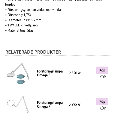
bordet.
•
Förstoringsytan kan vridas och vinklas.
•
Förstoring: 1,75x
•
Diameter lins: Ø 95 mm
•
12W LED cirkelljusrör
•
Material lins: Glas
RELATERADE PRODUKTER
Köp
Förstoringslampa
2.850 kr
Omega 5
KÖP
Köp
Förstoringslampa
3.995 kr
Omega 7
KÖP