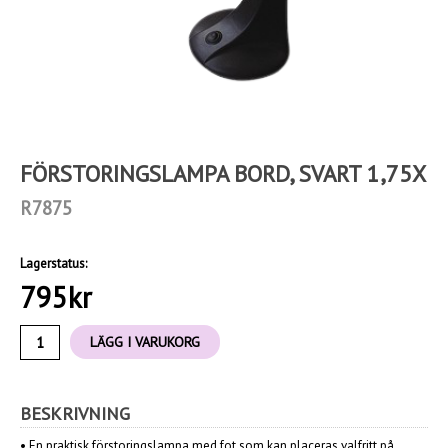
FÖRSTORINGSLAMPA BORD, SVART 1,75X
R7875
Lagerstatus:
795
kr
LÄGG I VARUKORG
BESKRIVNING
•
En praktisk förstoringslampa med fot som kan placeras valfritt på