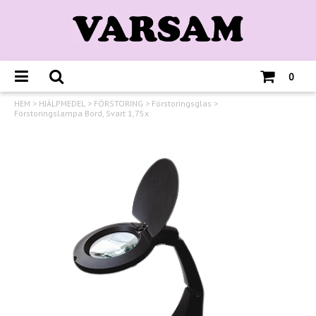
0
HEM
>
HJÄLPMEDEL
>
FÖRSTORING
>
Förstoringsglas
>
Förstoringslampa Bord, Svart 1,75x