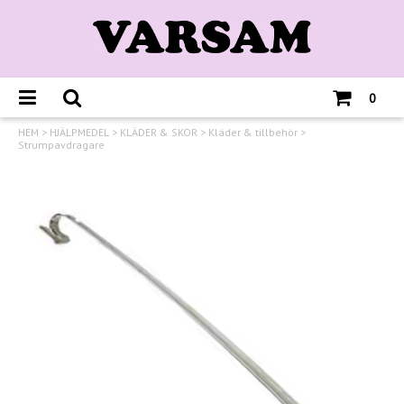
0
HEM
>
HJÄLPMEDEL
>
KLÄDER & SKOR
>
Kläder & tillbehör
>
Strumpavdragare