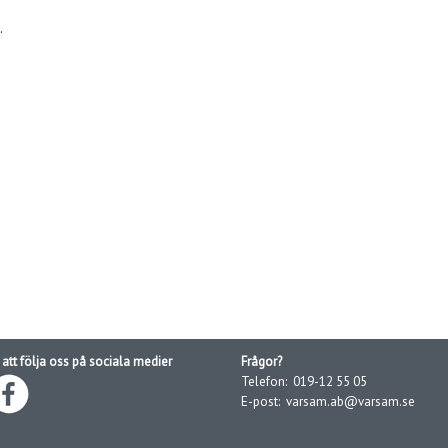
.
att följa oss på sociala medier
Frågor?
Telefon:
019-12 55 05
E-post:
varsam.ab@varsam.se