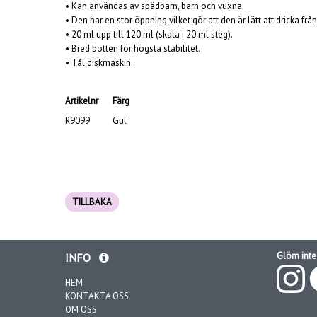
• Kan användas av spädbarn, barn och vuxna.
• Den har en stor öppning vilket gör att den är lätt att dricka från
• 20 ml upp till 120 ml (skala i 20 ml steg).
• Bred botten för högsta stabilitet.
• Tål diskmaskin.
Artikelnr
Färg
R9099
Gul
TILLBAKA
Glöm inte 
INFO
HEM
KONTAKTA OSS
OM OSS