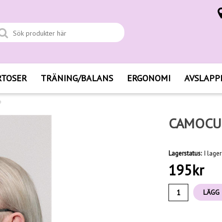
RTOSER
TRÄNING/BALANS
ERGONOMI
AVSLAPP
p
CAMOCU
Lagerstatus:
I lager
195
kr
LÄGG 