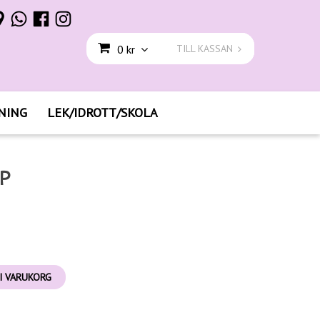
0 kr
TILL KASSAN
NING
LEK/IDROTT/SKOLA
P
I VARUKORG