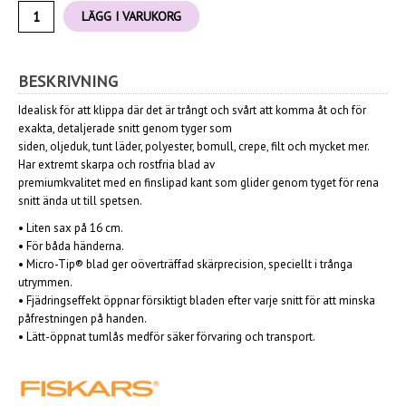
LÄGG I VARUKORG
BESKRIVNING
Idealisk för att klippa där det är trångt och svårt att komma åt och för
exakta, detaljerade snitt genom tyger som
siden, oljeduk, tunt läder, polyester, bomull, crepe, filt och mycket mer.
Har extremt skarpa och rostfria blad av
premiumkvalitet med en finslipad kant som glider genom tyget för rena
snitt ända ut till spetsen.
• Liten sax på 16 cm.
•
För båda händerna.
•
Micro-Tip® blad ger oöverträffad skärprecision, speciellt i trånga
utrymmen.
•
Fjädringseffekt öppnar försiktigt bladen efter varje snitt för att minska
påfrestningen på handen.
•
Lätt-öppnat tumlås medför säker förvaring och transport.