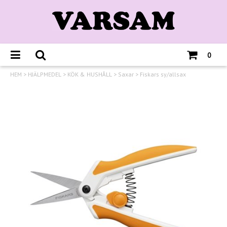
0
HEM
>
HJÄLPMEDEL
>
KÖK & HUSHÅLL
>
Saxar
>
Fiskars sy/allsax