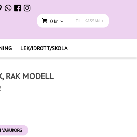
0 kr
TILL KASSAN
NING
LEK/IDROTT/SKOLA
, RAK MODELL
2
I VARUKORG