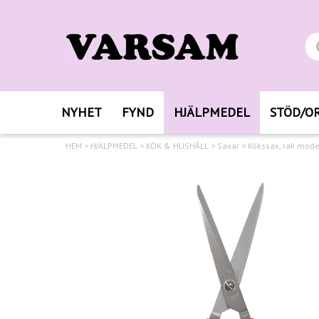
NYHET
FYND
HJÄLPMEDEL
STÖD/O
HEM
>
HJÄLPMEDEL
>
KÖK & HUSHÅLL
>
Saxar
>
Kökssax, rak mode