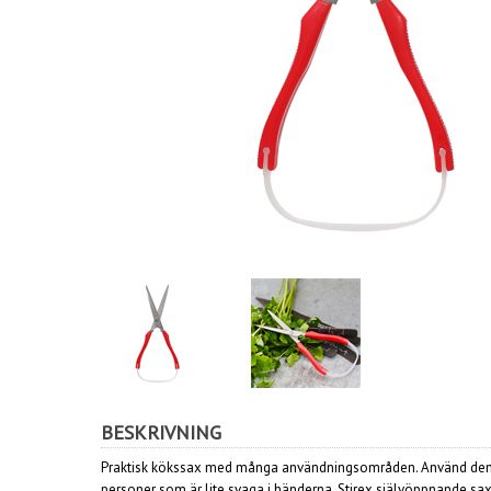
BESKRIVNING
Praktisk kökssax med många användningsområden. Använd den i h
personer som är lite svaga i händerna. Stirex självöppnande sa