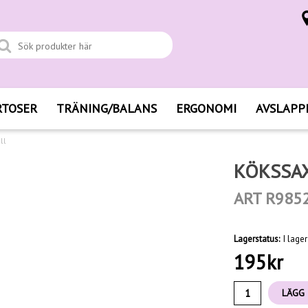
RTOSER
TRÄNING/BALANS
ERGONOMI
AVSLAPP
ll
KÖKSSAX
ART R985
Lagerstatus:
I lager
195
kr
LÄGG 