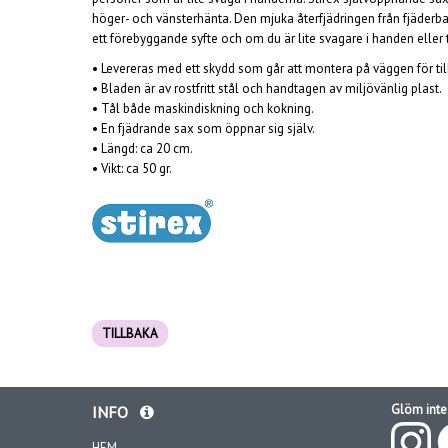
höger- och vänsterhänta. Den mjuka återfjädringen från fjäder
ett förebyggande syfte och om du är lite svagare i handen elle
•
Levereras med ett skydd som går att montera på väggen för til
•
Bladen är av rostfritt stål och handtagen av miljövänlig plast.
• T
ål både maskindiskning och kokning.
•
En fjädrande sax som öppnar sig själv.
•
Längd: ca 20 cm.
•
Vikt: ca 50 gr.
TILLBAKA
Glöm inte 
INFO
HEM