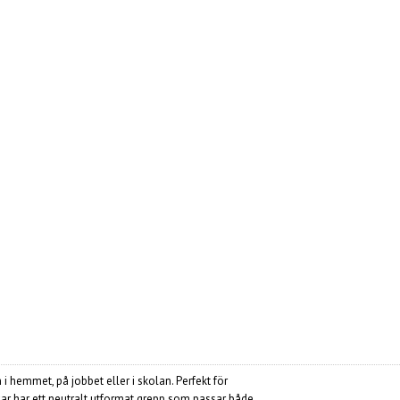
emmet, på jobbet eller i skolan. Perfekt för
xar har ett neutralt utformat grepp som passar både