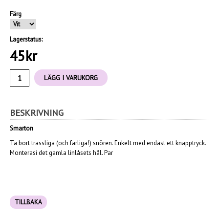
Färg
Lagerstatus:
45
kr
LÄGG I VARUKORG
BESKRIVNING
Smarton
Ta bort trassliga (och farliga!) snören. Enkelt med endast ett knapptryck.
Monteras
i det gamla linlåsets hål. Par
TILLBAKA