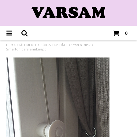
0
HEM
>
HJÄLPMEDEL
>
KÖK & HUSHÅLL
>
Städ & disk
>
Smarton persiennknapp