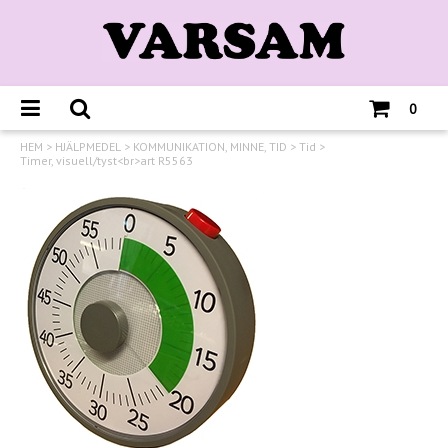
0
HEM
>
HJÄLPMEDEL
>
KOMMUNIKATION, MINNE, TID
>
Tid
>
Timer, visuell/tyst<br>art R5563