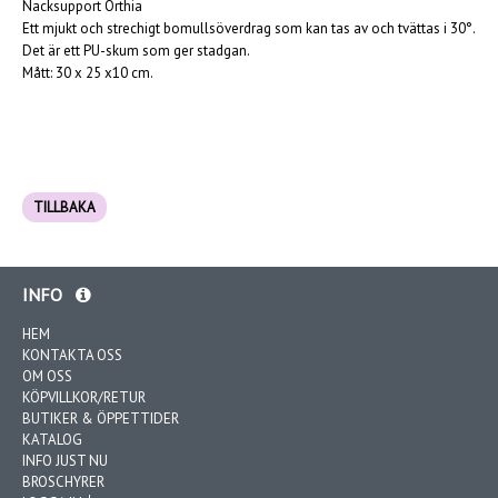
Nacksupport Orthia
Ett mjukt och strechigt bomullsöverdrag som kan tas av och tvättas i 30°.
Det är ett PU-skum som ger stadgan.
Mått: 30 x 25 x10 cm.
TILLBAKA
INFO
HEM
KONTAKTA OSS
OM OSS
KÖPVILLKOR/RETUR
BUTIKER & ÖPPETTIDER
KATALOG
INFO JUST NU
BROSCHYRER