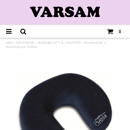
0
HEM
>
HJÄLPMEDEL
>
KUDDAR, SITT & LIGGSTÖD
>
Resekuddar
>
Nacksupport Orthia