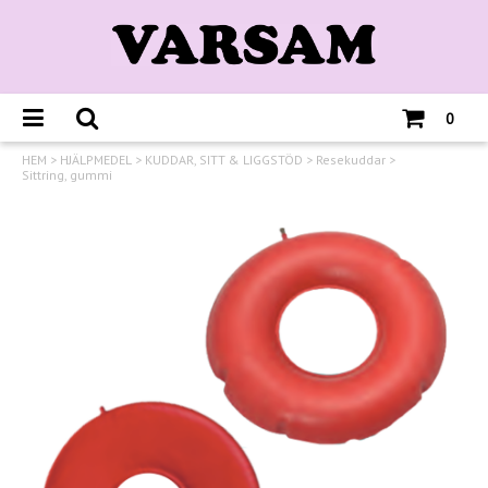
0
HEM
>
HJÄLPMEDEL
>
KUDDAR, SITT & LIGGSTÖD
>
Resekuddar
>
Sittring, gummi