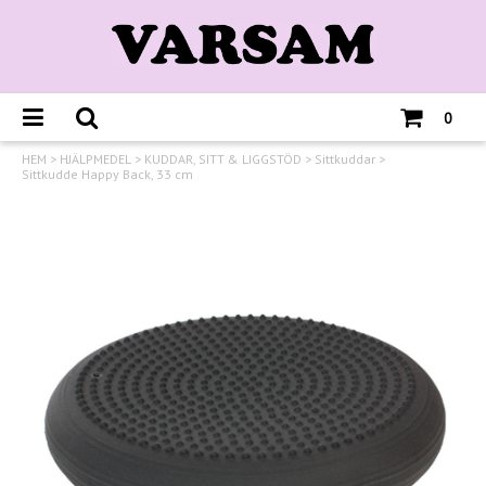
0
HEM
>
HJÄLPMEDEL
>
KUDDAR, SITT & LIGGSTÖD
>
Sittkuddar
>
Sittkudde Happy Back, 33 cm