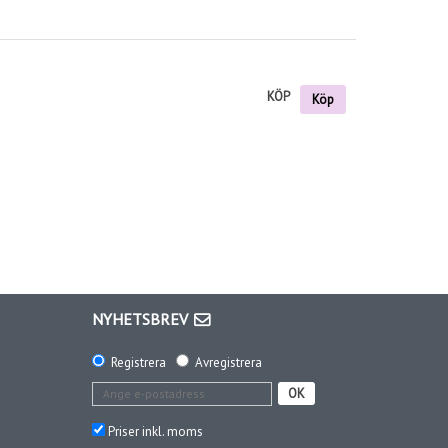
KÖP
Köp
NYHETSBREV
Registrera
Avregistrera
OK
Priser inkl. moms