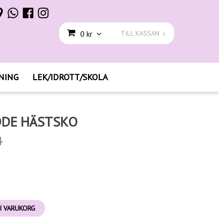
0 kr
TILL KASSAN
NING
LEK/IDROTT/SKOLA
DDE HÄSTSKO
4
I VARUKORG