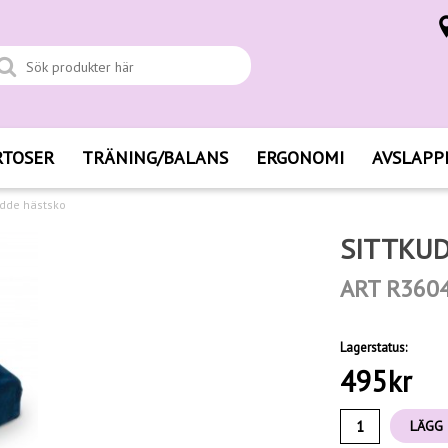
RTOSER
TRÄNING/BALANS
ERGONOMI
AVSLAPP
udde hästsko
SITTKU
ART R360
Lagerstatus:
495
kr
LÄGG 