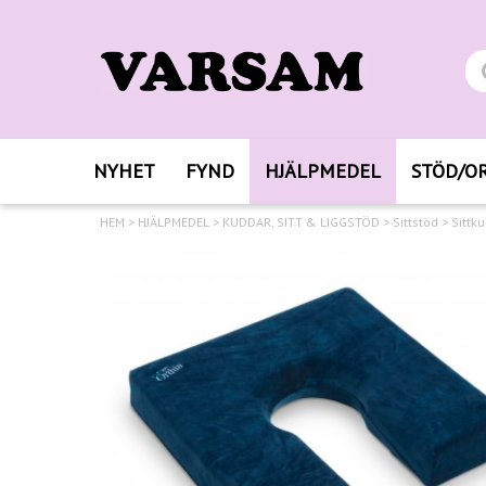
NYHET
FYND
HJÄLPMEDEL
STÖD/O
HEM
>
HJÄLPMEDEL
>
KUDDAR, SITT & LIGGSTÖD
>
Sittstöd
>
Sittk