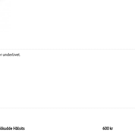
r underlivet.
ilkudde Hålsits
600 kr