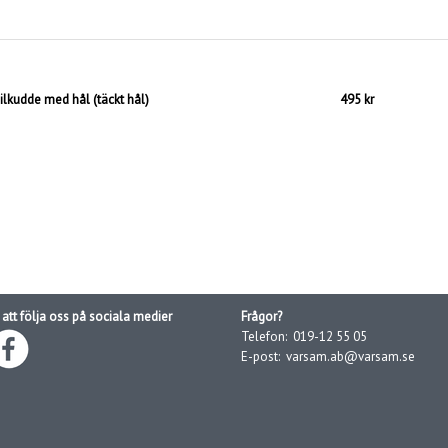
ilkudde med hål (täckt hål)
495 kr
att följa oss på sociala medier
Frågor?
Telefon:
019-12 55 05
E-post:
varsam.ab@varsam.se