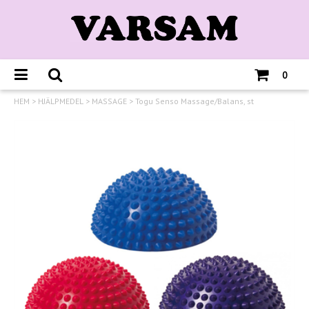
0
HEM
>
HJÄLPMEDEL
>
MASSAGE
>
Togu Senso Massage/Balans, st