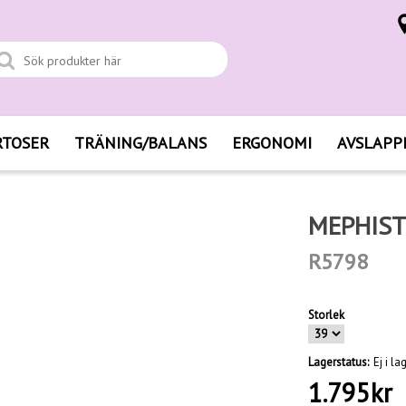
RTOSER
TRÄNING/BALANS
ERGONOMI
AVSLAPP
MEPHIST
R5798
Storlek
Lagerstatus:
Ej i la
1.795
kr