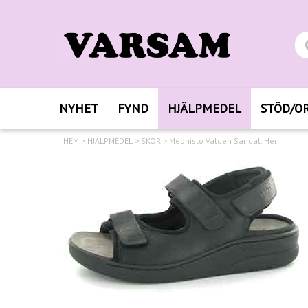
NYHET
FYND
HJÄLPMEDEL
STÖD/O
HEM
>
HJÄLPMEDEL
>
SKOR
>
Mephisto Valden Sandal, Herr