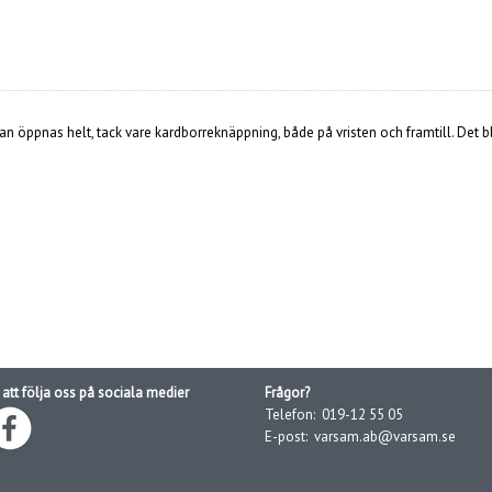
an öppnas helt, tack vare kardborreknäppning, både på vristen och framtill. Det 
att följa oss på sociala medier
Frågor?
Telefon:
019-12 55 05
E-post:
varsam.ab@varsam.se