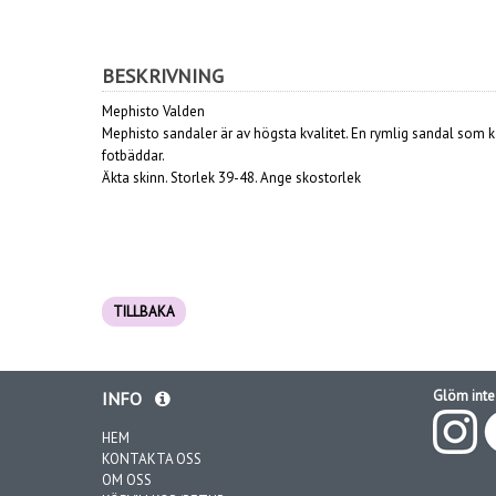
BESKRIVNING
Mephisto Valden
Mephisto sandaler är av högsta kvalitet. En rymlig sandal som k
fotbäddar.
Äkta skinn. Storlek 39-48. Ange skostorlek
TILLBAKA
Glöm inte 
INFO
HEM
KONTAKTA OSS
OM OSS