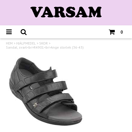
0
HEM
>
HJÄLPMEDEL
>
SKOR
>
Sandal, svart<br>R4901<br>Ange storlek (36-43)