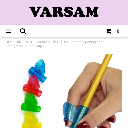
0
HEM
>
HJÄLPMEDEL
>
SKRIV & LÄSHJÄLP
>
Pennor & penngrepp
>
Penngrepp Pointer Grip