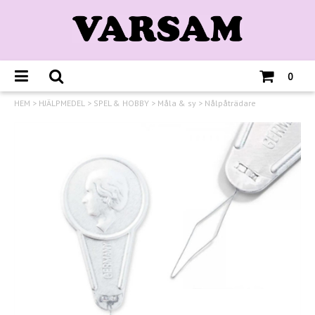
0
HEM
>
HJÄLPMEDEL
>
SPEL & HOBBY
>
Måla & sy
>
Nålpåträdare