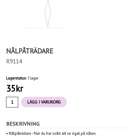
NÅLPÅTRÄDARE
R9114
Lagerstatus:
I lager
35
kr
LÄGG I VARUKORG
BESKRIVNING
• Nålpåträdare
-
När du har svårt att se ögat på nålen.