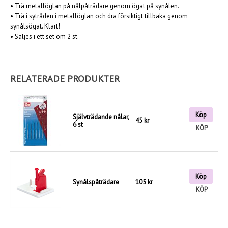
•
Trä metallöglan på nålpåträdare genom ögat på synålen.
•
Trä i sytråden i metallöglan och dra försiktigt tillbaka genom
synålsögat. Klart!
•
Säljes i ett set om 2 st.
RELATERADE PRODUKTER
Köp
Självträdande nålar,
45 kr
6 st
KÖP
Köp
Synålspåträdare
105 kr
KÖP