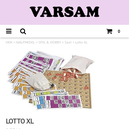
0
HEM
>
HJÄLPMEDEL
>
SPEL & HOBBY
>
Spel
>
Lotto XL
LOTTO XL