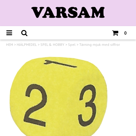
0
HEM
>
HJÄLPMEDEL
>
SPEL & HOBBY
>
Spel
>
Tärning mjuk med siffror