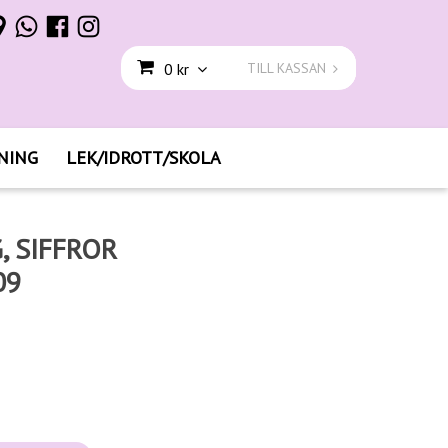
0 kr
TILL KASSAN
NING
LEK/IDROTT/SKOLA
, SIFFROR
09