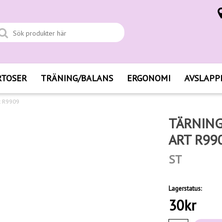
RTOSER
TRÄNING/BALANS
ERGONOMI
AVSLAPP
rt R9909
TÄRNING
ART R99
ST
Lagerstatus:
30
kr