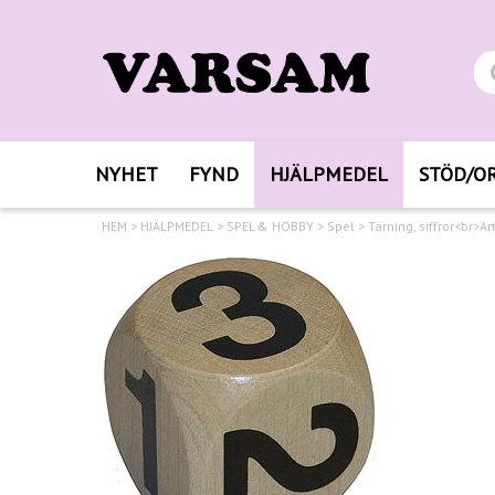
NYHET
FYND
HJÄLPMEDEL
STÖD/O
HEM
>
HJÄLPMEDEL
>
SPEL & HOBBY
>
Spel
>
Tärning, siffror<br>A