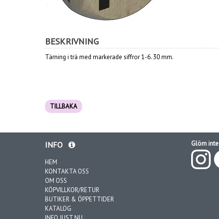
BESKRIVNING
Tärning i trä med markerade siffror 1-6. 30 mm.
TILLBAKA
Glöm inte 
INFO
HEM
KONTAKTA OSS
OM OSS
KÖPVILLKOR/RETUR
BUTIKER & ÖPPETTIDER
KATALOG
INFO JUST NU