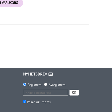
I VARUKORG
NYHETSBREV
Registrera
Avregistrera
OK
Priser inkl. moms