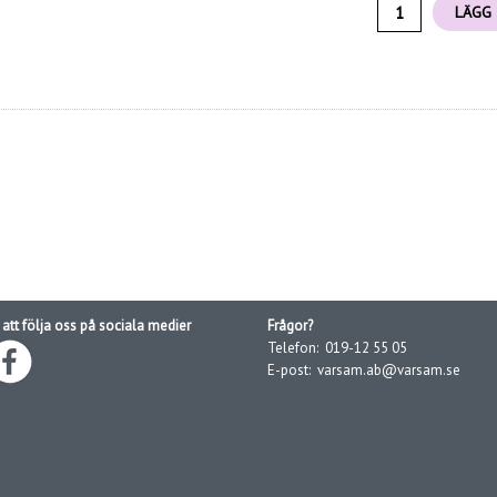
LÄGG 
att följa oss på sociala medier
Frågor?
Telefon:
019-12 55 05
E-post:
varsam.ab@varsam.se