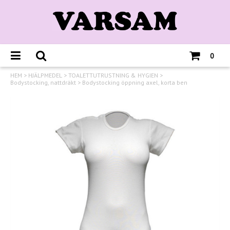
0
HEM
>
HJÄLPMEDEL
>
TOALETTUTRUSTNING & HYGIEN
>
Bodystocking, nattdräkt
>
Bodystocking öppning axel, korta ben