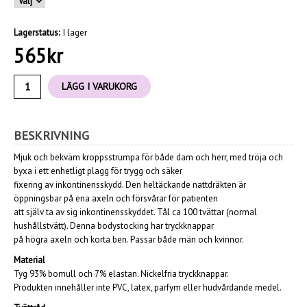
Lagerstatus:
I lager
565
kr
LÄGG I VARUKORG
BESKRIVNING
Mjuk och bekväm kroppsstrumpa för både dam och herr, med tröja och
byxa i ett enhetligt plagg för trygg och säker
fixering av inkontinensskydd. Den heltäckande nattdräkten är
öppningsbar på ena axeln och försvårar för patienten
att själv ta av sig inkontinensskyddet. Tål ca 100 tvättar (normal
hushållstvätt). Denna bodystocking har tryckknappar
på högra axeln och korta ben. Passar både män och kvinnor.
Material
Tyg 93% bomull och 7% elastan. Nickelfria tryckknappar.
Produkten innehåller inte PVC, latex, parfym eller hudvårdande medel.