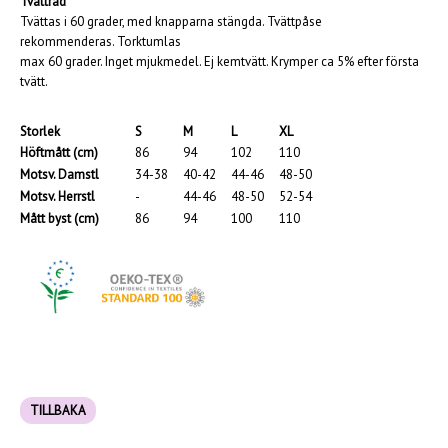
Tvättråd
Tvättas i 60 grader, med knapparna stängda. Tvättpåse
rekommenderas. Torktumlas
max 60 grader. Inget mjukmedel. Ej kemtvätt. Krymper ca 5% efter första
tvätt.
Storlek
S
M
L
XL
Höftmått (cm)
86
94
102
110
Motsv. Damstl
34-38
40-42
44-46
48-50
Motsv. Herrstl
-
44-46
48-50
52-54
Mått byst (cm)
86
94
100
110
TILLBAKA