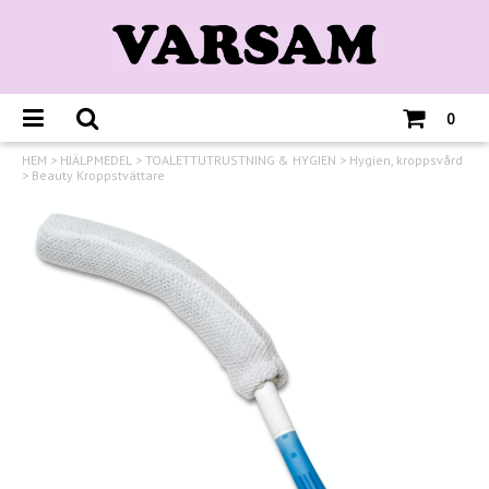
0
HEM
>
HJÄLPMEDEL
>
TOALETTUTRUSTNING & HYGIEN
>
Hygien, kroppsvård
>
Beauty Kroppstvättare