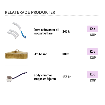
RELATERADE PRODUKTER
Köp
Extra tvättvantar till
245 kr
kroppstvättare
KÖP
Köp
Skrubband
80 kr
KÖP
Köp
Body creamer,
135 kr
kroppssmörjaren
KÖP