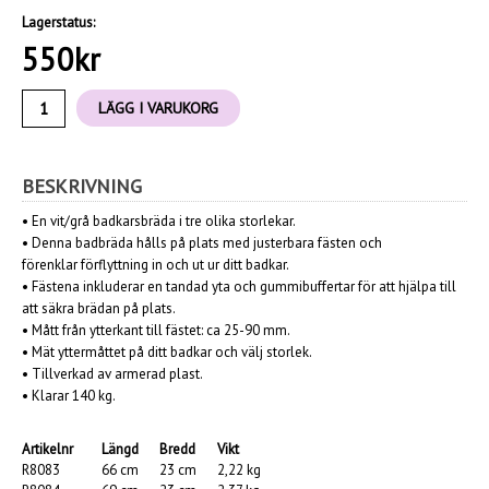
Lagerstatus:
550
kr
LÄGG I VARUKORG
BESKRIVNING
•
En vit/grå badkarsbräda i tre olika storlekar.
•
Denna badbräda hålls på plats med justerbara fästen och
förenklar förflyttning in och ut ur ditt badkar.
•
Fästena inkluderar en tandad yta och gummibuffertar för att hjälpa till
att säkra brädan på plats.
•
Mått från ytterkant till fästet: ca 25-90 mm.
•
Mät yttermåttet på ditt badkar och välj storlek.
•
Tillverkad av armerad plast.
•
Klarar 140 kg.
Artikelnr
Längd
Bredd
Vikt
R8083
66 cm
23 cm
2,22 kg