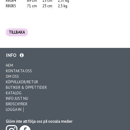
R8084
69 cm
23 cm
2,37 kg
R8085
71 cm
23 cm
2,5 kg
TILLBAKA
INFO
HEM
KONTAKTA OSS
OM OSS
KÖPVILLKOR/RETUR
BUTIKER & ÖPPETTIDER
KATALOG
INFO JUST NU
BROSCHYRER
LOGGA IN │
Glöm inte att följa oss på sociala medier