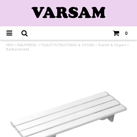
0
HEM
>
HJÄLPMEDEL
>
TOALETTUTRUSTNING & HYGIEN
>
Toalett & Hygien
>
Badkarsbräda