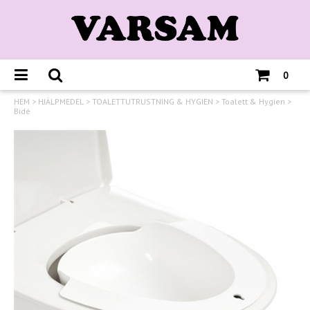
0
HEM
>
HJÄLPMEDEL
>
TOALETTUTRUSTNING & HYGIEN
>
Toalett & Hygien
>
Bidé