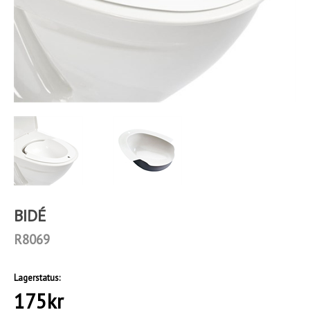
BIDÉ
R8069
Lagerstatus:
175
kr