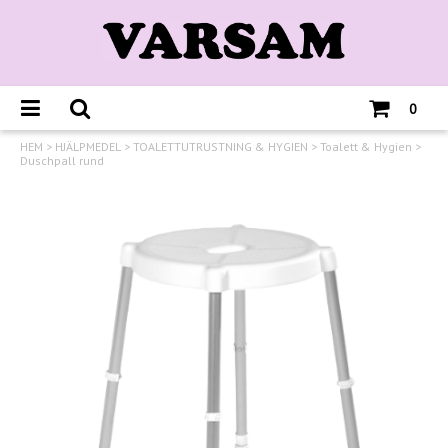
0
HEM
>
HJÄLPMEDEL
>
TOALETTUTRUSTNING & HYGIEN
>
Toalett & Hygien
>
Duschpall rund