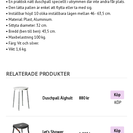
•
En praktisk nätt duschpall speciellt i utrymmen där inte andra får plats.
•
Den lätta pallen är enkel att flytta eller ta med sig.
•
Inställbar höjd: 10 olika inställbara lägen mellan 46 - 63,5 cm.
•
Material: Plast, Aluminium.
•
Sittyta diameter: 32 cm.
• Bredd (ben till ben): 43,5 cm.
•
Maxbelastning 100 kg.
•
Färg: Vit och silver.
•
Vikt: 1,6 kg.
RELATERADE PRODUKTER
Köp
Duschpall Älghult
880 kr
KÖP
Köp
Let’s Shower