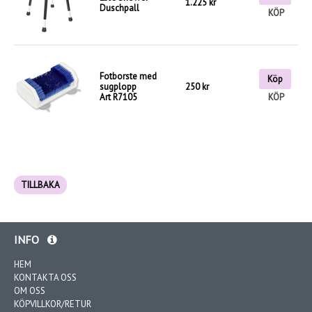
1.225 kr
Duschpall
KÖP
Fotborste med
Köp
sugplopp
250 kr
Art R7105
KÖP
TILLBAKA
INFO
HEM
KONTAKTA OSS
OM OSS
KÖPVILLKOR/RETUR