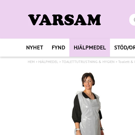
NYHET
FYND
HJÄLPMEDEL
STÖD/O
HEM
>
HJÄLPMEDEL
>
TOALETTUTRUSTNING & HYGIEN
>
Toalett &