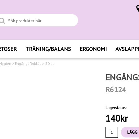
RTOSER
TRÄNING/BALANS
ERGONOMI
AVSLAPP
 Hygien
>
Engångsförkläde, 50 st
ENGÅNGS
R6124
Lagerstatus:
140
kr
LÄGG 