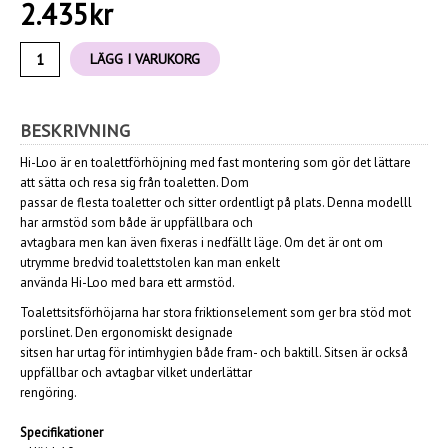
2.435
kr
LÄGG I VARUKORG
BESKRIVNING
Hi-Loo är en toalettförhöjning med fast montering som gör det lättare
att sätta och resa sig från toaletten. Dom
passar de flesta toaletter och sitter ordentligt på plats. Denna modelll
har armstöd som både är uppfällbara och
avtagbara men kan även fixeras i nedfällt läge. Om det är ont om
utrymme bredvid toalettstolen kan man enkelt
använda Hi-Loo med bara ett armstöd.
Toalettsitsförhöjarna har stora friktionselement som ger bra stöd mot
porslinet. Den ergonomiskt designade
sitsen har urtag för intimhygien både fram- och baktill. Sitsen är också
uppfällbar och avtagbar vilket underlättar
rengöring.
Specifikationer