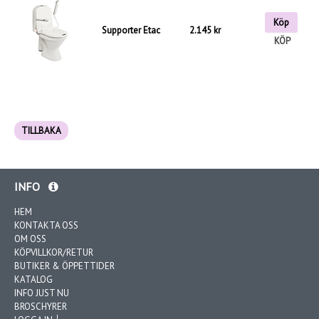
Köp
Supporter Etac
2.145 kr
KÖP
TILLBAKA
INFO
HEM
KONTAKTA OSS
OM OSS
KÖPVILLKOR/RETUR
BUTIKER & ÖPPETTIDER
KATALOG
INFO JUST NU
BROSCHYRER