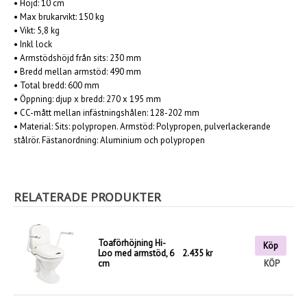
•
Höjd: 10 cm
•
Max brukarvikt: 150 kg
•
Vikt: 5,8 kg
• Inkl lock
•
Armstödshöjd från sits: 230 mm
•
Bredd mellan armstöd: 490 mm
•
Total bredd: 600 mm
•
Öppning: djup x bredd:
270 x 195 mm
•
CC-mått mellan infästningshålen:
128-202 mm
•
Material: Sits: polypropen. Armstöd: Polypropen, pulverlackerande
stålrör. Fästanordning: Aluminium och polypropen
RELATERADE PRODUKTER
Toaförhöjning Hi-
Köp
Loo med armstöd, 6
2.435 kr
cm
KÖP