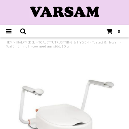
0
HEM
>
HJÄLPMEDEL
>
TOALETTUTRUSTNING & HYGIEN
>
Toalett & Hygien
>
Toaförhöjning Hi-Loo med armstöd, 10 cm