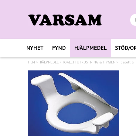
NYHET
FYND
HJÄLPMEDEL
STÖD/O
HEM
>
HJÄLPMEDEL
>
TOALETTUTRUSTNING & HYGIEN
>
Toalett &