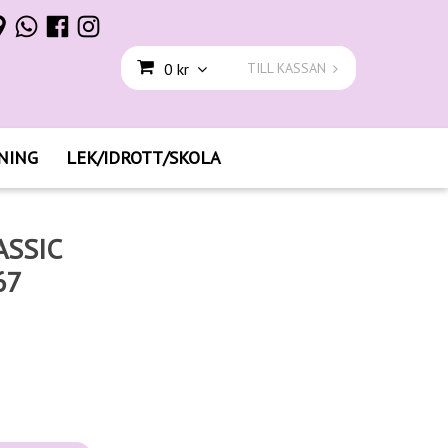
0 kr
TILL KASSAN
NING
LEK/IDROTT/SKOLA
ASSIC
67