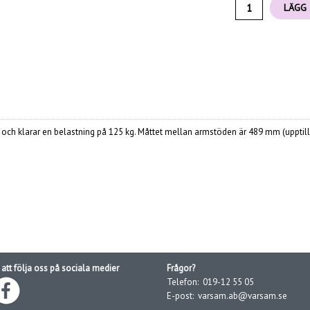
LÄGG 
och klarar en belastning på 125 kg. Måttet mellan armstöden är 489 mm (upptill)
att följa oss på sociala medier
Frågor?
Telefon:
019-12 55 05
E-post:
varsam.ab@varsam.se