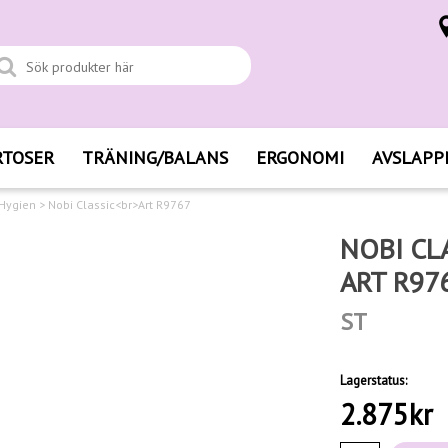
RTOSER
TRÄNING/BALANS
ERGONOMI
AVSLAPP
 Hygien
>
Nobi Classic<br>Art R9767
NOBI CL
ART R97
ST
Lagerstatus:
2.875
kr