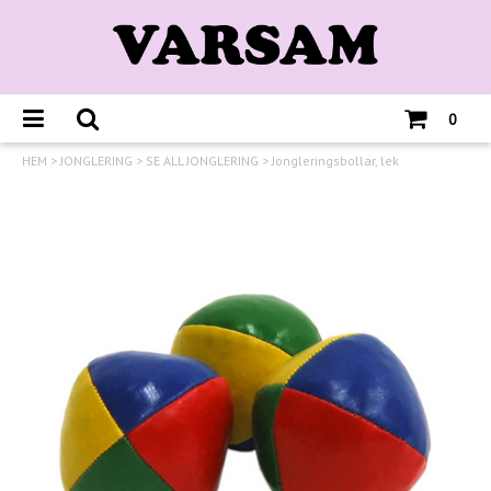
0
HEM
>
JONGLERING
>
SE ALL JONGLERING
>
Jongleringsbollar, lek