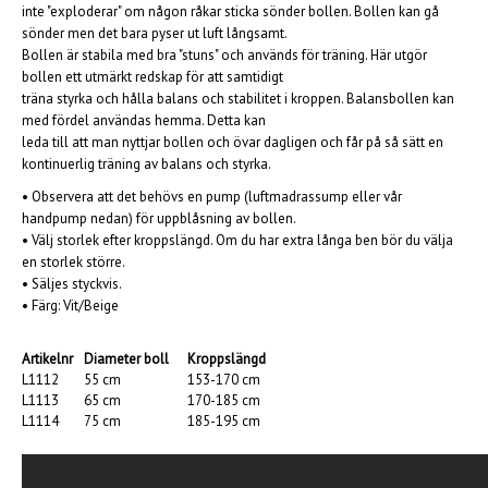
inte "exploderar" om någon råkar sticka sönder bollen. Bollen kan
gå
sönder men det bara pyser ut luft långsamt.
Bollen är stabila med bra "stuns" och
används för träning. Här utgör
bollen ett utmärkt redskap för att samtidigt
träna styrka
och hålla balans och stabilitet i kroppen. Balansbollen kan
med fördel användas hemma.
Detta kan
leda till att man nyttjar bollen och övar dagligen och får på så sätt en
kontinuerlig
träning av balans och styrka.
• Observera att det behövs en pump (luftmadrassump eller vår
handpump nedan) för uppblåsning av bollen.
• Välj storlek efter kroppslängd. Om du har extra långa ben bör du välja
en storlek större.
• Säljes styckvis.
• Färg: Vit/Beige
Artikelnr
Diameter boll
Kroppslängd
L1112
55 cm
153-170 cm
L1113
65 cm
170-185 cm
L1114
75 cm
185-195 cm