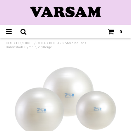
0
HEM
>
LEK/IDROTT/SKOLA
>
BOLLAR
>
Stora bollar
>
Balansboll Gymnic, Vit/Beige