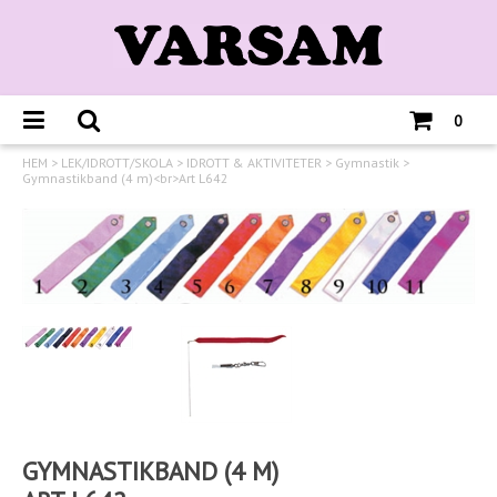
0
HEM
>
LEK/IDROTT/SKOLA
>
IDROTT & AKTIVITETER
>
Gymnastik
>
Gymnastikband (4 m)<br>Art L642
GYMNASTIKBAND (4 M)