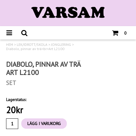
0
HEM
>
LEK/IDROTT/SKOLA
>
JONGLERING
>
Diabolo, pinnar av trä<br>Art L2100
DIABOLO, PINNAR AV TRÄ
ART L2100
SET
Lagerstatus:
20
kr
LÄGG I VARUKORG