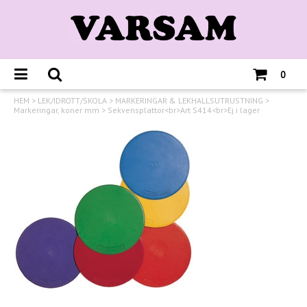
0
HEM
>
LEK/IDROTT/SKOLA
>
MARKERINGAR & LEKHALLSUTRUSTNING
>
Markeringar, koner mm
>
Sekvensplattor<br>Art S414<br>Ej i lager