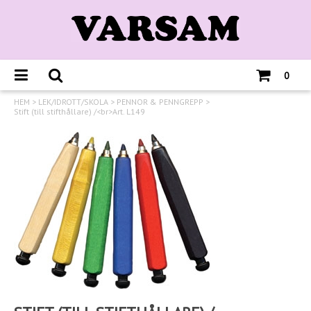
0
HEM
>
LEK/IDROTT/SKOLA
>
PENNOR & PENNGREPP
>
Stift (till stifthållare) /<br>Art. L149