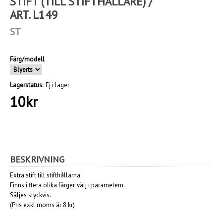
STIFT (TILL STIFTHÅLLARE) /
ART. L149
ST
Färg/modell
Lagerstatus:
Ej i lager
10
kr
BESKRIVNING
Extra stift till stifthållarna.
Finns i flera olika färger, välj i parametern.
Säljes styckvis.
(Pris exkl moms är 8 kr)