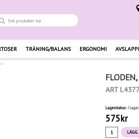
RTOSER
TRÄNING/BALANS
ERGONOMI
AVSLAPP
ar
FLODEN,
ART L437
Lagerstatus:
I lager
575
kr
LÄGG 