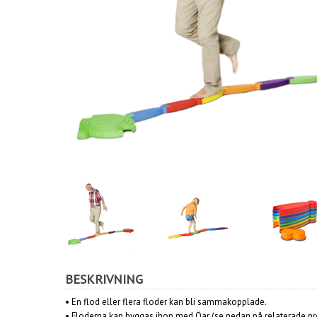
BESKRIVNING
• En flod eller flera floder kan bli sammakopplade.
• Floderna kan byggas ihop med Öar (se nedan på relaterade pr