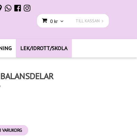
0 kr
TILL KASSAN
NING
LEK/IDROTT/SKOLA
 BALANSDELAR
7
I VARUKORG