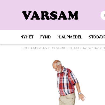
NYHET
FYND
HJÄLPMEDEL
STÖD/O
HEM
>
LEK/IDROTT/SKOLA
>
SAMARBETSLEKAR
>
Floden, balansdel