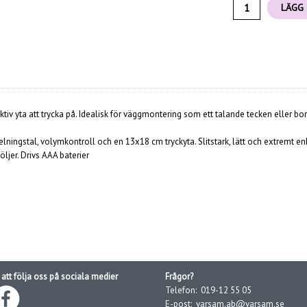
LÄGG 
ktiv yta att trycka på. Idealisk för väggmontering som ett talande tecken eller b
ningstal, volymkontroll och en 13x18 cm tryckyta. Slitstark, lätt och extremt en
jer. Drivs AAA baterier
att följa oss på sociala medier
Frågor?
Telefon:
019-12 55 05
E-post:
varsam.ab@varsam.se