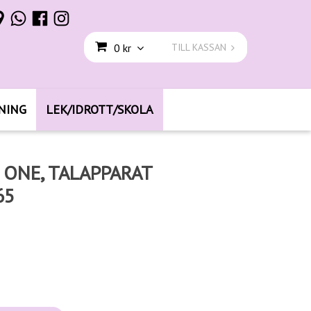
0 kr
TILL KASSAN
NING
LEK/IDROTT/SKOLA
 ONE, TALAPPARAT
65