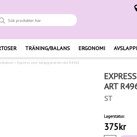
RTOSER
TRÄNING/BALANS
ERGONOMI
AVSLAPP
ikation
>
Express one, talapparat<br>Art R4965
EXPRESS
ART R49
ST
Lagerstatus:
375
kr