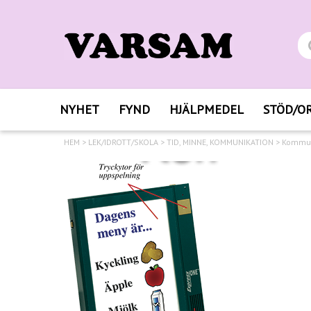
NYHET
FYND
HJÄLPMEDEL
STÖD/O
HEM
>
LEK/IDROTT/SKOLA
>
TID, MINNE, KOMMUNIKATION
>
Kommun