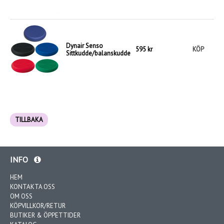
Dynair Senso
595 kr
KÖP
Sittkudde/balanskudde
TILLBAKA
INFO
HEM
KONTAKTA OSS
OM OSS
KÖPVILLKOR/RETUR
BUTIKER & ÖPPETTIDER