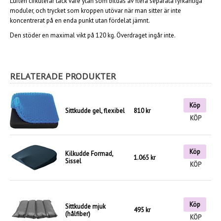
Luften cirkulerar tack vare ytan som bildas av flera separata fyrkantiga
moduler, och trycket som kroppen utövar när man sitter är inte
koncentrerat på en enda punkt utan fördelat jämnt.
Den stöder en maximal vikt på 120 kg. Överdraget ingår inte.
RELATERADE PRODUKTER
Köp
Sittkudde gel, flexibel
810 kr
KÖP
Köp
Kilkudde Formad,
1.065 kr
Sissel
KÖP
Köp
Sittkudde mjuk
495 kr
(hålfiber)
KÖP