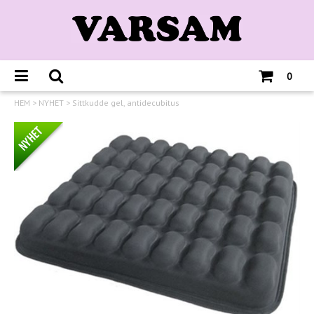
0
HEM
>
NYHET
>
Sittkudde gel, antidecubitus