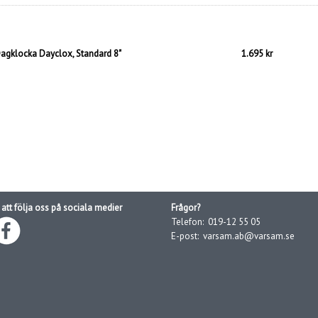
agklocka Dayclox, Standard 8"
1.695 kr
att följa oss på sociala medier
Frågor?
Telefon:
019-12 55 05
E-post:
varsam.ab@varsam.se