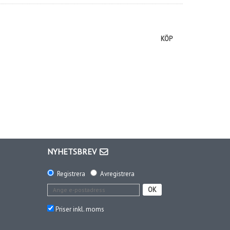
KÖP
NYHETSBREV
Registrera
Avregistrera
OK
Priser inkl. moms