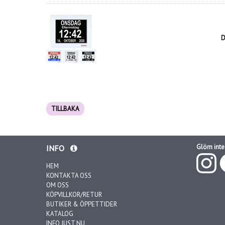
D
TILLBAKA
Glöm inte 
INFO
HEM
KONTAKTA OSS
OM OSS
KÖPVILLKOR/RETUR
BUTIKER & ÖPPETTIDER
KATALOG
INFO JUST NU