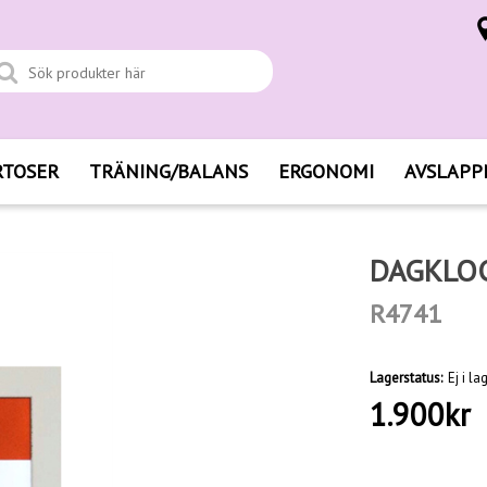
RTOSER
TRÄNING/BALANS
ERGONOMI
AVSLAPP
DAGKLOC
R4741
Lagerstatus:
Ej i la
1.900
kr