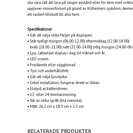
ska vara lätt att läsa på längre avstånd eller för dem med svik
upplever minnesförlust på grund av Alzheimers sjukdom, demens 
ett vackert tillskott till alla hem.
Specifikationer
• Går att välja olika färger på displayen.
• Står tydligt morgon (06.00-12.00) eftermiddag (12.00-18.00)
kväll (18.00 -21.00) natt (21.00-24.00) tidig morgon (24.00-06.
• Ljus, lättavläst display i dag, tid månad och år.
• LED screen.
• Fristående eller väggbonad.
• Tyst och underhållsfritt.
• Går att välja ljusstyrka.
• Enkel installation, fungerar direkt ur lådan.
• Elstyrd, ej batteridriven.
• 12- eller 24-timmarsvisning.
• Val av olika språk (bla svenska).
• Mått: 26,2 cm x 18,3 cm x 2,5 cm
RELATERADE PRODUKTER