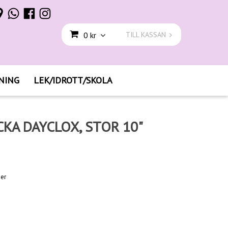
0 kr
TILL KASSAN
NING
LEK/IDROTT/SKOLA
KA DAYCLOX, STOR 10"
ger