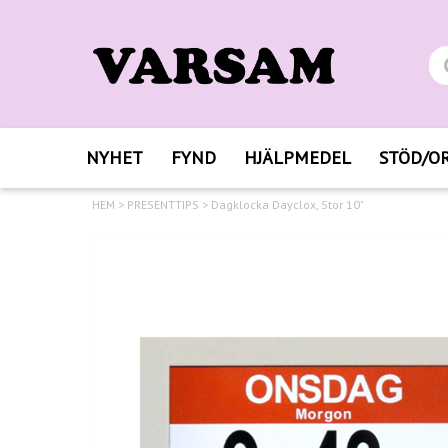
NYHET
FYND
HJÄLPMEDEL
STÖD/O
HEM
>
PRESENTTIPS
>
Dagklocka Dayclox, Stor 10"